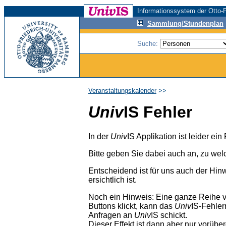
Informationssystem der Otto-F
Sammlung/Stundenplan
Suche:
Veranstaltungskalender
>>
Univ
IS Fehler
In der
Univ
IS Applikation ist leider ei
Bitte geben Sie dabei auch an, zu wel
Entscheidend ist für uns auch der Hin
ersichtlich ist.
Noch ein Hinweis: Eine ganze Reihe 
Buttons klickt, kann das
Univ
IS-Fehler
Anfragen an
Univ
IS schickt.
Dieser Effekt ist dann aber nur vorübe