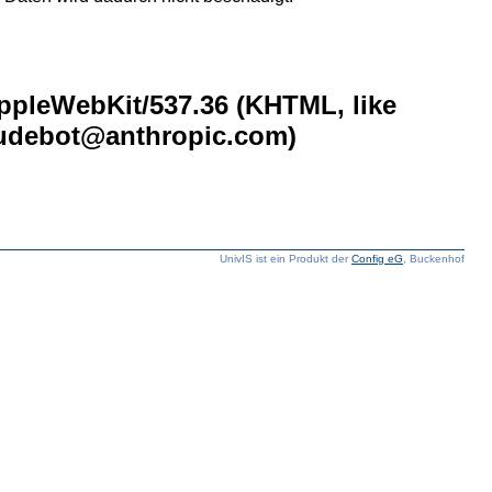
AppleWebKit/537.36 (KHTML, like
laudebot@anthropic.com)
UnivIS ist ein Produkt der
Config eG
, Buckenhof