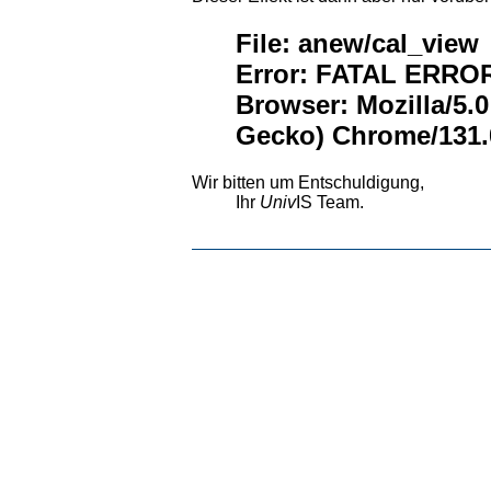
File: anew/cal_view
Error: FATAL ERROR:
Browser: Mozilla/5.
Gecko) Chrome/131.0
Wir bitten um Entschuldigung,
Ihr
Univ
IS Team.