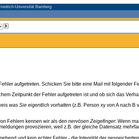
riedrich-Universität Bamberg
n Fehler aufgetreten. Schicken Sie bitte eine Mail mit folgender
chem Zeitpunkt der Fehler aufgetreten ist und ob sich das Verh
weis
was Sie eigentlich vorhatten
(z.B. Person xy von A nach B v
von Fehlern kennen wir als den
nervösen Zeigefinger
: Wenn ma
meldungen provozieren, weil z.B. der gleiche Datensatz mehrfa
rgehend und kein echter Fehler - die Integrität der gespeicherte