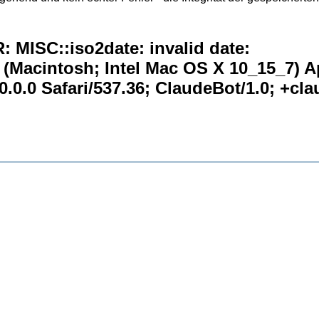
 MISC::iso2date: invalid date:
0 (Macintosh; Intel Mac OS X 10_15_7) 
.0.0 Safari/537.36; ClaudeBot/1.0; +c