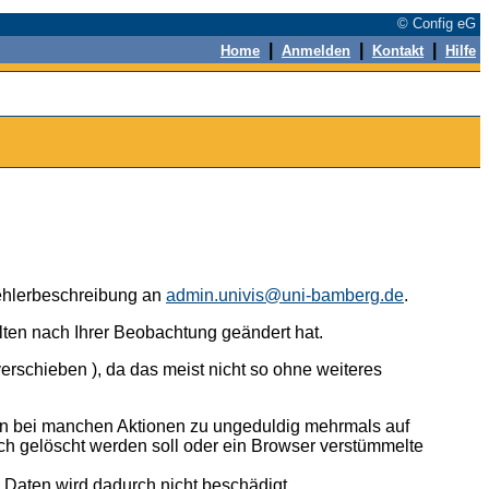
© Config eG
|
|
|
Home
Anmelden
Kontakt
Hilfe
 Fehlerbeschreibung an
admin.univis@uni-bamberg.de
.
alten nach Ihrer Beobachtung geändert hat.
erschieben ), da das meist nicht so ohne weiteres
n bei manchen Aktionen zu ungeduldig mehrmals auf
ch gelöscht werden soll oder ein Browser verstümmelte
n Daten wird dadurch nicht beschädigt.