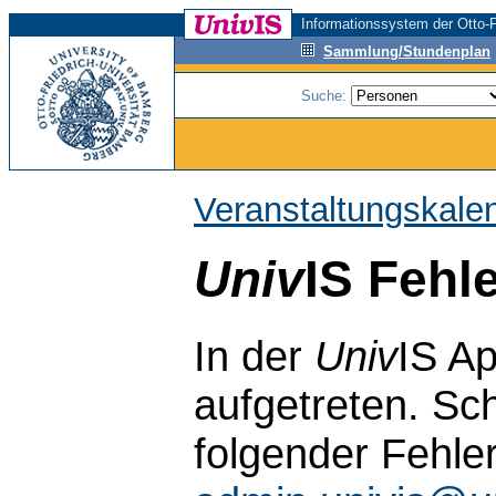
Informationssystem der Otto-F
Sammlung/Stundenplan
Suche:
Veranstaltungskale
Univ
IS Fehl
In der
Univ
IS Ap
aufgetreten. Sch
folgender Fehle