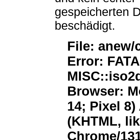
gespeicherten D
beschädigt.
File: anew/
Error: FAT
MISC::iso2d
Browser: Mo
14; Pixel 8
(KHTML, li
Chrome/131