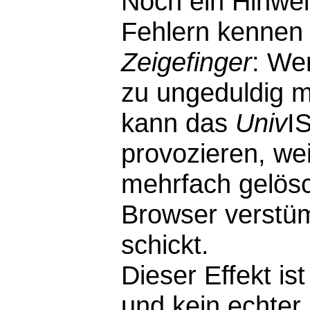
Noch ein Hinwei
Fehlern kennen 
Zeigefinger
: We
zu ungeduldig m
kann das
Univ
I
provozieren, wei
mehrfach gelösc
Browser verstü
schickt.
Dieser Effekt i
und kein echter F