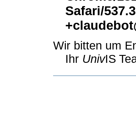
Safari/537.
+claudebot
Wir bitten um E
Ihr
Univ
IS Te