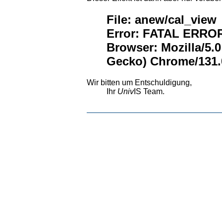
File: anew/cal_view
Error: FATAL ERROR:
Browser: Mozilla/5.
Gecko) Chrome/131.0
Wir bitten um Entschuldigung,
Ihr
Univ
IS Team.