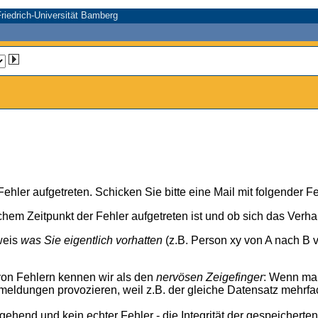
riedrich-Universität Bamberg
n Fehler aufgetreten. Schicken Sie bitte eine Mail mit folgender
chem Zeitpunkt der Fehler aufgetreten ist und ob sich das Verh
weis
was Sie eigentlich vorhatten
(z.B. Person xy von A nach B v
von Fehlern kennen wir als den
nervösen Zeigefinger
: Wenn ma
meldungen provozieren, weil z.B. der gleiche Datensatz mehrfa
rgehend und kein echter Fehler - die Integrität der gespeicherte