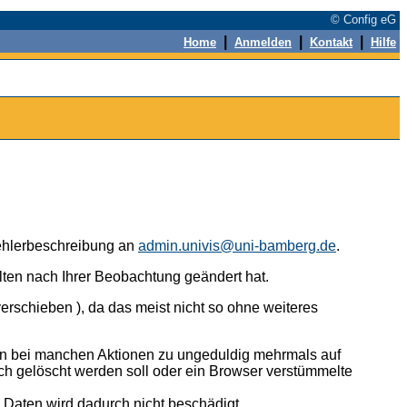
© Config eG
|
|
|
Home
Anmelden
Kontakt
Hilfe
 Fehlerbeschreibung an
admin.univis@uni-bamberg.de
.
alten nach Ihrer Beobachtung geändert hat.
erschieben ), da das meist nicht so ohne weiteres
n bei manchen Aktionen zu ungeduldig mehrmals auf
ch gelöscht werden soll oder ein Browser verstümmelte
n Daten wird dadurch nicht beschädigt.