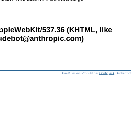
AppleWebKit/537.36 (KHTML, like
laudebot@anthropic.com)
UnivIS ist ein Produkt der
Config eG
, Buckenhof