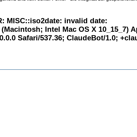
 MISC::iso2date: invalid date:
0 (Macintosh; Intel Mac OS X 10_15_7) 
.0.0 Safari/537.36; ClaudeBot/1.0; +c