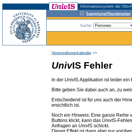
Informationssystem der Otto-F
Sammlung/Stundenplan
Suche:
Veranstaltungskalender
>>
Univ
IS Fehler
In der
Univ
IS Applikation ist leider ei
Bitte geben Sie dabei auch an, zu wel
Entscheidend ist für uns auch der Hin
ersichtlich ist.
Noch ein Hinweis: Eine ganze Reihe 
Buttons klickt, kann das
Univ
IS-Fehler
Anfragen an
Univ
IS schickt.
Dieser Effekt ist dann aber nur vorübe