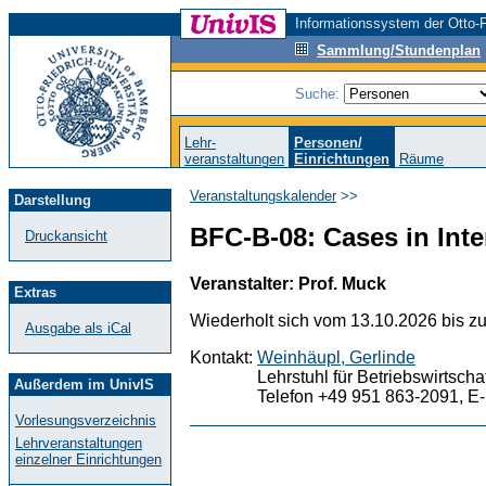
Informationssystem der Otto-F
Sammlung/Stundenplan
Suche:
Lehr-
Personen/
veranstaltungen
Einrichtungen
Räume
Veranstaltungskalender
>>
Darstellung
BFC-B-08: Cases in Int
Druckansicht
Veranstalter: Prof. Muck
Extras
Wiederholt sich vom 13.10.2026 bis z
Ausgabe als iCal
Kontakt:
Weinhäupl, Gerlinde
Lehrstuhl für Betriebswirtsch
Außerdem im UnivIS
Telefon +49 951 863-2091, E-
Vorlesungsverzeichnis
Lehrveranstaltungen
einzelner Einrichtungen