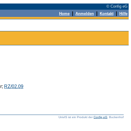
© Config eG
|
|
|
Home
Anmelden
Kontakt
Hilfe
r;
RZ/02.09
UnivIS ist ein Produkt der
Config eG
, Buckenhof