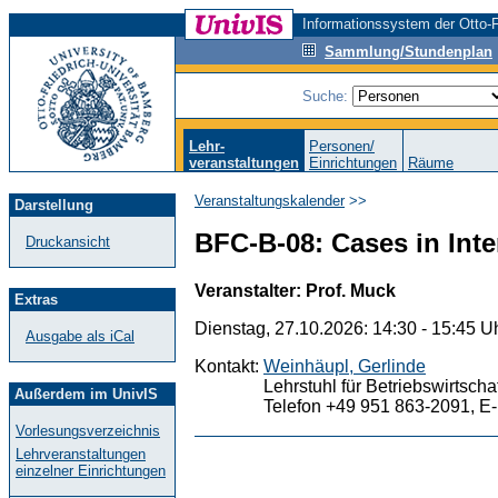
Informationssystem der Otto-F
Sammlung/Stundenplan
Suche:
Lehr-
Personen/
veranstaltungen
Einrichtungen
Räume
Veranstaltungskalender
>>
Darstellung
BFC-B-08: Cases in Int
Druckansicht
Veranstalter: Prof. Muck
Extras
Dienstag, 27.10.2026: 14:30 - 15:45 U
Ausgabe als iCal
Kontakt:
Weinhäupl, Gerlinde
Lehrstuhl für Betriebswirtsch
Außerdem im UnivIS
Telefon +49 951 863-2091, E-
Vorlesungsverzeichnis
Lehrveranstaltungen
einzelner Einrichtungen