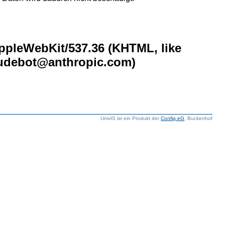
AppleWebKit/537.36 (KHTML, like
laudebot@anthropic.com)
UnivIS ist ein Produkt der
Config eG
, Buckenhof