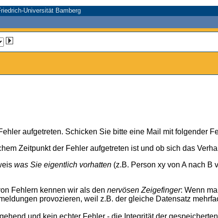
riedrich-Universität Bamberg
n Fehler aufgetreten. Schicken Sie bitte eine Mail mit folgender
chem Zeitpunkt der Fehler aufgetreten ist und ob sich das Verh
weis
was Sie eigentlich vorhatten
(z.B. Person xy von A nach B v
von Fehlern kennen wir als den
nervösen Zeigefinger
: Wenn ma
meldungen provozieren, weil z.B. der gleiche Datensatz mehrfa
rgehend und kein echter Fehler - die Integrität der gespeicherte