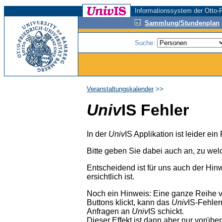
Informationssystem der Otto-F
Sammlung/Stundenplan
Suche:
Veranstaltungskalender
>>
Univ
IS Fehler
In der
Univ
IS Applikation ist leider ei
Bitte geben Sie dabei auch an, zu wel
Entscheidend ist für uns auch der Hin
ersichtlich ist.
Noch ein Hinweis: Eine ganze Reihe 
Buttons klickt, kann das
Univ
IS-Fehler
Anfragen an
Univ
IS schickt.
Dieser Effekt ist dann aber nur vorübe