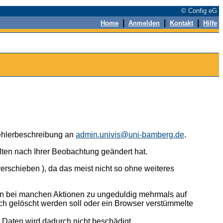
© Config eG
|
|
|
Home
Anmelden
Kontakt
Hilfe
 Fehlerbeschreibung an
admin.univis@uni-bamberg.de
.
alten nach Ihrer Beobachtung geändert hat.
erschieben ), da das meist nicht so ohne weiteres
n bei manchen Aktionen zu ungeduldig mehrmals auf
ch gelöscht werden soll oder ein Browser verstümmelte
n Daten wird dadurch nicht beschädigt.