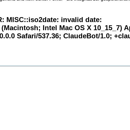
 MISC::iso2date: invalid date:
0 (Macintosh; Intel Mac OS X 10_15_7) 
.0.0 Safari/537.36; ClaudeBot/1.0; +c