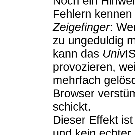
Noch ein Hinwei
Fehlern kennen 
Zeigefinger
: We
zu ungeduldig m
kann das
Univ
I
provozieren, wei
mehrfach gelösc
Browser verstü
schickt.
Dieser Effekt i
und kein echter F