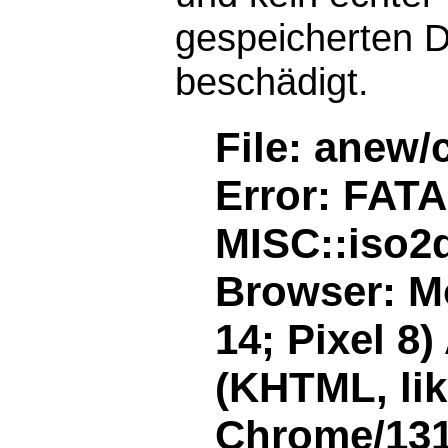
gespeicherten D
beschädigt.
File: anew/
Error: FAT
MISC::iso2d
Browser: Mo
14; Pixel 8
(KHTML, li
Chrome/131