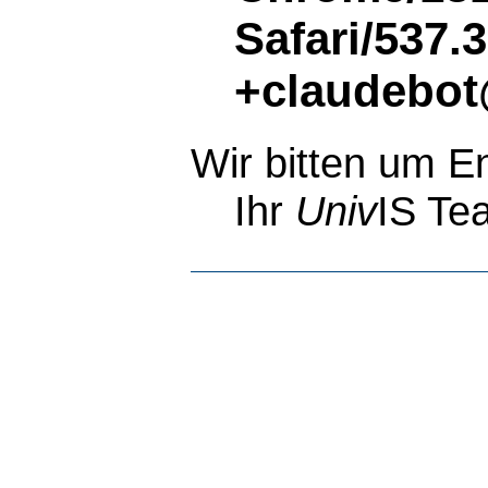
Safari/537.
+claudebot
Wir bitten um E
Ihr
Univ
IS Te