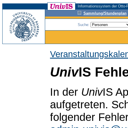
Informationssystem der Otto-F
Sammlung/Stundenplan
Suche:
Veranstaltungskale
Univ
IS Fehl
In der
Univ
IS Ap
aufgetreten. Sch
folgender Fehle