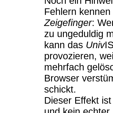
Noch ein Hinwei
Fehlern kennen 
Zeigefinger
: We
zu ungeduldig m
kann das
Univ
I
provozieren, wei
mehrfach gelösc
Browser verstü
schickt.
Dieser Effekt i
und kein echter F