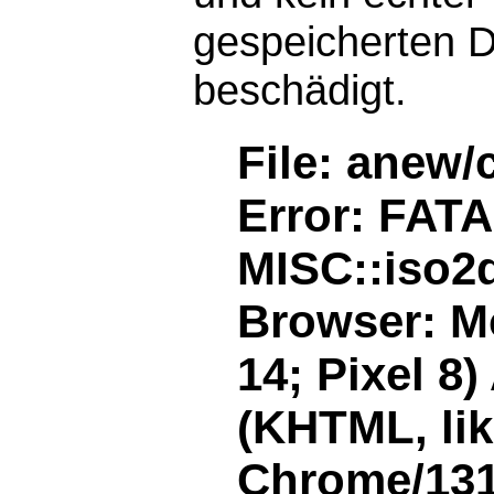
gespeicherten D
beschädigt.
File: anew/
Error: FAT
MISC::iso2d
Browser: Mo
14; Pixel 8
(KHTML, li
Chrome/131