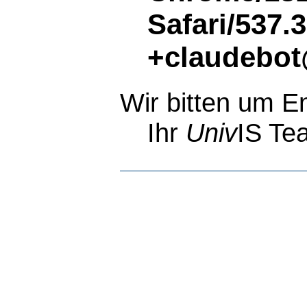
Safari/537.
+claudebot
Wir bitten um E
Ihr
Univ
IS Te