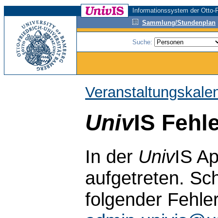
Informationssystem der Otto-F
Sammlung/Stundenplan
Suche:
Veranstaltungskale
Univ
IS Fehl
In der
Univ
IS Ap
aufgetreten. Sch
folgender Fehle