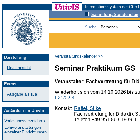
Informationssystem der Otto-F
Sammlung/Stundenplan
Suche:
Veranstaltungskalender
>>
Darstellung
Seminar Praktikum GS
Druckansicht
Veranstalter: Fachvertretung für Did
Extras
Wiederholt sich vom 14.10.2026 bis z
Ausgabe als iCal
F21/02.31
Kontakt:
Raffel, Silke
Außerdem im UnivIS
Fachvertretung für Didaktik S
Telefon +49 951 863-1939, E-
Vorlesungsverzeichnis
Lehrveranstaltungen
einzelner Einrichtungen