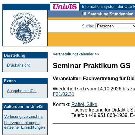
Informationssystem der Otto-F
Sammlung/Stundenplan
Suche:
Veranstaltungskalender
>>
Darstellung
Seminar Praktikum GS
Druckansicht
Veranstalter: Fachvertretung für Did
Extras
Wiederholt sich vom 14.10.2026 bis z
Ausgabe als iCal
F21/02.31
Kontakt:
Raffel, Silke
Außerdem im UnivIS
Fachvertretung für Didaktik S
Telefon +49 951 863-1939, E-
Vorlesungsverzeichnis
Lehrveranstaltungen
einzelner Einrichtungen