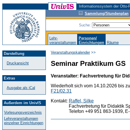
Informationssystem der Otto-F
Sammlung/Stundenplan
Suche:
Lehr-
Personen/
veranstaltungen
Einrichtungen
Räume
Veranstaltungskalender
>>
Darstellung
Seminar Praktikum GS
Druckansicht
Veranstalter: Fachvertretung für Did
Extras
Wiederholt sich vom 14.10.2026 bis z
Ausgabe als iCal
F21/02.31
Kontakt:
Raffel, Silke
Außerdem im UnivIS
Fachvertretung für Didaktik S
Telefon +49 951 863-1939, E-
Vorlesungsverzeichnis
Lehrveranstaltungen
einzelner Einrichtungen