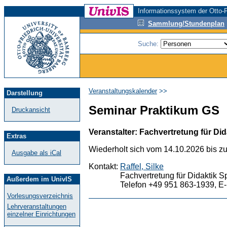
Informationssystem der Otto-F
Sammlung/Stundenplan
Suche:
Veranstaltungskalender
>>
Darstellung
Seminar Praktikum GS
Druckansicht
Veranstalter: Fachvertretung für Did
Extras
Wiederholt sich vom 14.10.2026 bis z
Ausgabe als iCal
Kontakt:
Raffel, Silke
Fachvertretung für Didaktik S
Außerdem im UnivIS
Telefon +49 951 863-1939, E-
Vorlesungsverzeichnis
Lehrveranstaltungen
einzelner Einrichtungen