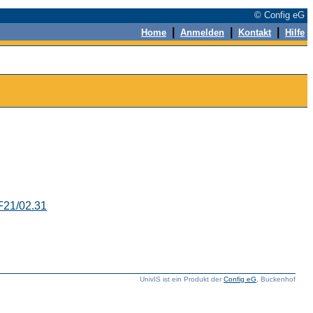
© Config eG
|
|
|
Home
Anmelden
Kontakt
Hilfe
F21/02.31
UnivIS ist ein Produkt der
Config eG
, Buckenhof