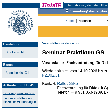
Informationssystem der Otto-F
Sammlung/Stundenplan
Suche:
Veranstaltungskalender
>>
Darstellung
Seminar Praktikum GS
Druckansicht
Veranstalter: Fachvertretung für Did
Extras
Wiederholt sich vom 14.10.2026 bis z
Ausgabe als iCal
F21/02.31
Kontakt:
Raffel, Silke
Außerdem im UnivIS
Fachvertretung für Didaktik S
Telefon +49 951 863-1939, E-
Vorlesungsverzeichnis
Lehrveranstaltungen
einzelner Einrichtungen