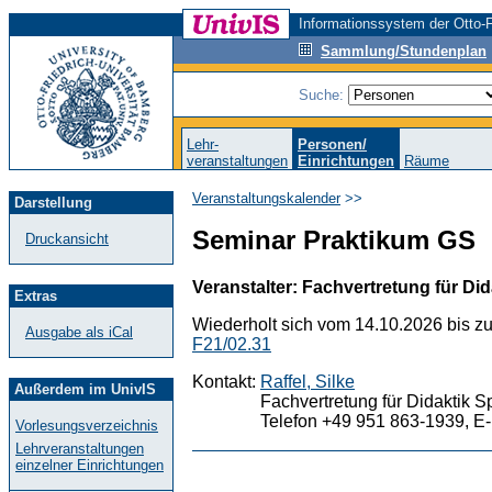
Informationssystem der Otto-F
Sammlung/Stundenplan
Suche:
Lehr-
Personen/
veranstaltungen
Einrichtungen
Räume
Veranstaltungskalender
>>
Darstellung
Seminar Praktikum GS
Druckansicht
Veranstalter: Fachvertretung für Did
Extras
Wiederholt sich vom 14.10.2026 bis z
Ausgabe als iCal
F21/02.31
Kontakt:
Raffel, Silke
Außerdem im UnivIS
Fachvertretung für Didaktik S
Telefon +49 951 863-1939, E-
Vorlesungsverzeichnis
Lehrveranstaltungen
einzelner Einrichtungen