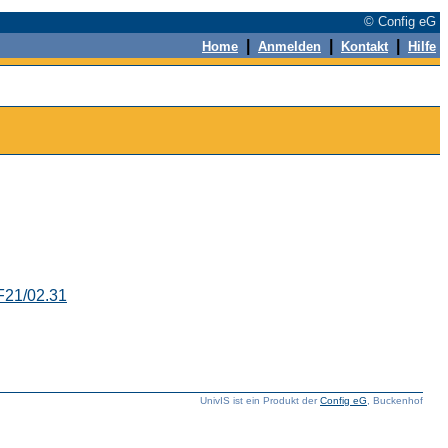
© Config eG
|
|
|
Home
Anmelden
Kontakt
Hilfe
F21/02.31
UnivIS ist ein Produkt der
Config eG
, Buckenhof