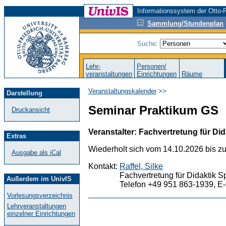
Informationssystem der Otto-F
Sammlung/Stundenplan
Suche:
Lehr-
Personen/
veranstaltungen
Einrichtungen
Räume
Veranstaltungskalender
>>
Darstellung
Seminar Praktikum GS
Druckansicht
Veranstalter: Fachvertretung für Did
Extras
Wiederholt sich vom 14.10.2026 bis z
Ausgabe als iCal
Kontakt:
Raffel, Silke
Fachvertretung für Didaktik S
Außerdem im UnivIS
Telefon +49 951 863-1939, E-
Vorlesungsverzeichnis
Lehrveranstaltungen
einzelner Einrichtungen