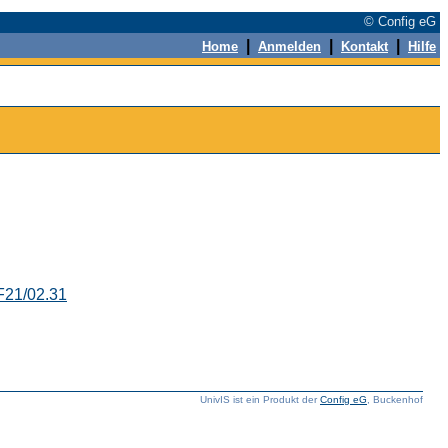
© Config eG
|
|
|
Home
Anmelden
Kontakt
Hilfe
F21/02.31
UnivIS ist ein Produkt der
Config eG
, Buckenhof