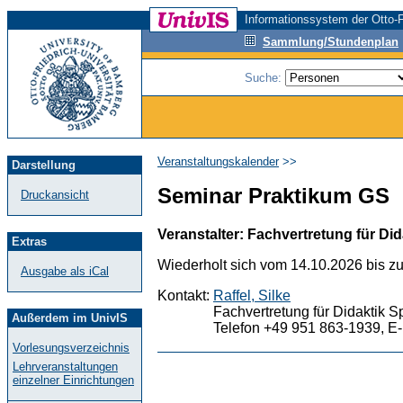
Informationssystem der Otto-F
Sammlung/Stundenplan
Suche:
Veranstaltungskalender
>>
Darstellung
Seminar Praktikum GS
Druckansicht
Veranstalter: Fachvertretung für Did
Extras
Wiederholt sich vom 14.10.2026 bis z
Ausgabe als iCal
Kontakt:
Raffel, Silke
Fachvertretung für Didaktik S
Außerdem im UnivIS
Telefon +49 951 863-1939, E-
Vorlesungsverzeichnis
Lehrveranstaltungen
einzelner Einrichtungen