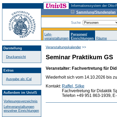
Informationssystem der Otto-F
Sammlung/Stundenplan
Suche:
Lehr-
Personen/
veranstaltungen
Einrichtungen
Räume
Veranstaltungskalender
>>
Darstellung
Seminar Praktikum GS
Druckansicht
Veranstalter: Fachvertretung für Did
Extras
Wiederholt sich vom 14.10.2026 bis z
Ausgabe als iCal
Kontakt:
Raffel, Silke
Fachvertretung für Didaktik S
Außerdem im UnivIS
Telefon +49 951 863-1939, E-
Vorlesungsverzeichnis
Lehrveranstaltungen
einzelner Einrichtungen