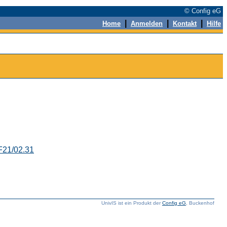
© Config eG
|
|
|
Home
Anmelden
Kontakt
Hilfe
F21/02.31
UnivIS ist ein Produkt der
Config eG
, Buckenhof