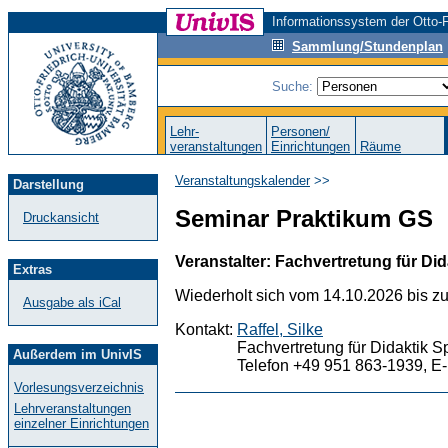
Informationssystem der Otto-F
Sammlung/Stundenplan
Suche:
Lehr-
Personen/
veranstaltungen
Einrichtungen
Räume
Veranstaltungskalender
>>
Darstellung
Seminar Praktikum GS
Druckansicht
Veranstalter: Fachvertretung für Did
Extras
Wiederholt sich vom 14.10.2026 bis z
Ausgabe als iCal
Kontakt:
Raffel, Silke
Fachvertretung für Didaktik S
Außerdem im UnivIS
Telefon +49 951 863-1939, E-
Vorlesungsverzeichnis
Lehrveranstaltungen
einzelner Einrichtungen