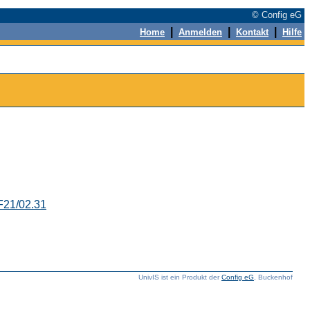
© Config eG
|
|
|
Home
Anmelden
Kontakt
Hilfe
F21/02.31
UnivIS ist ein Produkt der
Config eG
, Buckenhof