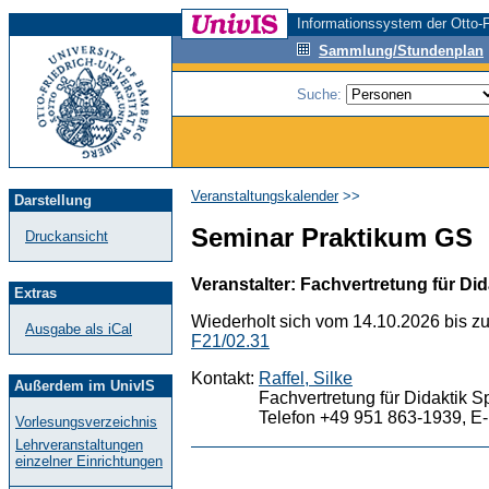
Informationssystem der Otto-F
Sammlung/Stundenplan
Suche:
Veranstaltungskalender
>>
Darstellung
Seminar Praktikum GS
Druckansicht
Veranstalter: Fachvertretung für Did
Extras
Wiederholt sich vom 14.10.2026 bis z
Ausgabe als iCal
F21/02.31
Kontakt:
Raffel, Silke
Außerdem im UnivIS
Fachvertretung für Didaktik S
Telefon +49 951 863-1939, E-
Vorlesungsverzeichnis
Lehrveranstaltungen
einzelner Einrichtungen