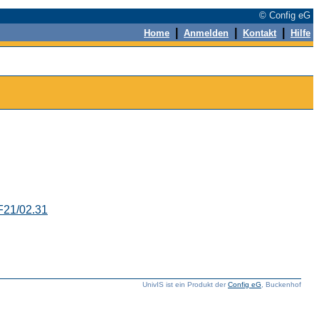
© Config eG
|
|
|
Home
Anmelden
Kontakt
Hilfe
F21/02.31
UnivIS ist ein Produkt der
Config eG
, Buckenhof