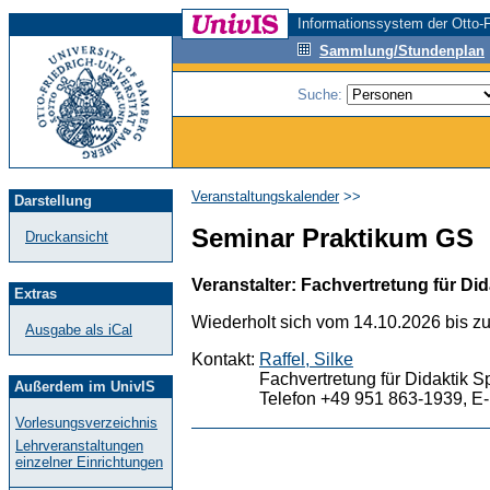
Informationssystem der Otto-F
Sammlung/Stundenplan
Suche:
Veranstaltungskalender
>>
Darstellung
Seminar Praktikum GS
Druckansicht
Veranstalter: Fachvertretung für Did
Extras
Wiederholt sich vom 14.10.2026 bis z
Ausgabe als iCal
Kontakt:
Raffel, Silke
Fachvertretung für Didaktik S
Außerdem im UnivIS
Telefon +49 951 863-1939, E-
Vorlesungsverzeichnis
Lehrveranstaltungen
einzelner Einrichtungen