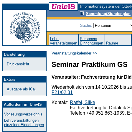
Informationssystem der Otto-F
Sammlung/Stundenplan
Suche:
Lehr-
Personen/
veranstaltungen
Einrichtungen
Räume
Veranstaltungskalender
>>
Darstellung
Seminar Praktikum GS
Druckansicht
Veranstalter: Fachvertretung für Did
Extras
Wiederholt sich vom 14.10.2026 bis z
Ausgabe als iCal
F21/02.31
Kontakt:
Raffel, Silke
Außerdem im UnivIS
Fachvertretung für Didaktik S
Telefon +49 951 863-1939, E-
Vorlesungsverzeichnis
Lehrveranstaltungen
einzelner Einrichtungen