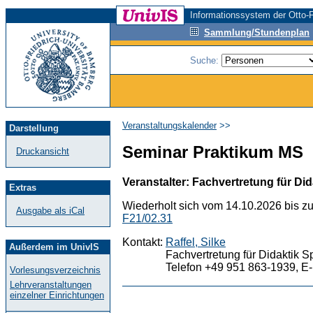
Informationssystem der Otto-F
Sammlung/Stundenplan
Suche:
Veranstaltungskalender
>>
Darstellung
Seminar Praktikum MS
Druckansicht
Veranstalter: Fachvertretung für Did
Extras
Wiederholt sich vom 14.10.2026 bis z
Ausgabe als iCal
F21/02.31
Kontakt:
Raffel, Silke
Außerdem im UnivIS
Fachvertretung für Didaktik S
Telefon +49 951 863-1939, E-
Vorlesungsverzeichnis
Lehrveranstaltungen
einzelner Einrichtungen