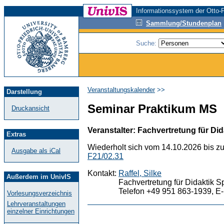
Informationssystem der Otto-F
Sammlung/Stundenplan
Suche:
Veranstaltungskalender
>>
Darstellung
Seminar Praktikum MS
Druckansicht
Veranstalter: Fachvertretung für Did
Extras
Wiederholt sich vom 14.10.2026 bis z
Ausgabe als iCal
F21/02.31
Kontakt:
Raffel, Silke
Außerdem im UnivIS
Fachvertretung für Didaktik S
Telefon +49 951 863-1939, E-
Vorlesungsverzeichnis
Lehrveranstaltungen
einzelner Einrichtungen