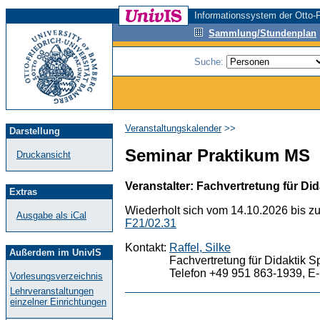
Informationssystem der Otto-F
Sammlung/Stundenplan
Suche:
Veranstaltungskalender
>>
Darstellung
Seminar Praktikum MS
Druckansicht
Veranstalter: Fachvertretung für Did
Extras
Wiederholt sich vom 14.10.2026 bis z
Ausgabe als iCal
F21/02.31
Kontakt:
Raffel, Silke
Außerdem im UnivIS
Fachvertretung für Didaktik S
Telefon +49 951 863-1939, E-
Vorlesungsverzeichnis
Lehrveranstaltungen
einzelner Einrichtungen