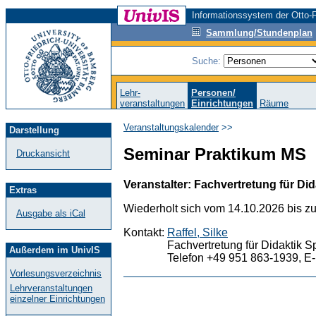
Informationssystem der Otto-F
Sammlung/Stundenplan
Suche:
Lehr-
Personen/
veranstaltungen
Einrichtungen
Räume
Veranstaltungskalender
>>
Darstellung
Seminar Praktikum MS
Druckansicht
Veranstalter: Fachvertretung für Did
Extras
Wiederholt sich vom 14.10.2026 bis z
Ausgabe als iCal
Kontakt:
Raffel, Silke
Fachvertretung für Didaktik S
Außerdem im UnivIS
Telefon +49 951 863-1939, E-
Vorlesungsverzeichnis
Lehrveranstaltungen
einzelner Einrichtungen