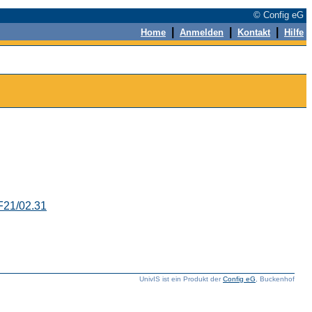
© Config eG
|
|
|
Home
Anmelden
Kontakt
Hilfe
F21/02.31
UnivIS ist ein Produkt der
Config eG
, Buckenhof