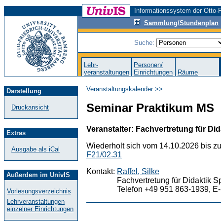
Informationssystem der Otto-F
Sammlung/Stundenplan
Suche:
Lehr-
Personen/
veranstaltungen
Einrichtungen
Räume
Veranstaltungskalender
>>
Darstellung
Seminar Praktikum MS
Druckansicht
Veranstalter: Fachvertretung für Did
Extras
Wiederholt sich vom 14.10.2026 bis z
Ausgabe als iCal
F21/02.31
Kontakt:
Raffel, Silke
Außerdem im UnivIS
Fachvertretung für Didaktik S
Telefon +49 951 863-1939, E-
Vorlesungsverzeichnis
Lehrveranstaltungen
einzelner Einrichtungen