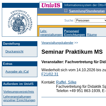
Informationssystem der Otto-F
Sammlung/Stundenplan
Suche:
Lehr-
Personen/
veranstaltungen
Einrichtungen
Räume
Veranstaltungskalender
>>
Darstellung
Seminar Praktikum MS
Druckansicht
Veranstalter: Fachvertretung für Did
Extras
Wiederholt sich vom 14.10.2026 bis z
Ausgabe als iCal
F21/02.31
Kontakt:
Raffel, Silke
Außerdem im UnivIS
Fachvertretung für Didaktik S
Telefon +49 951 863-1939, E-
Vorlesungsverzeichnis
Lehrveranstaltungen
einzelner Einrichtungen