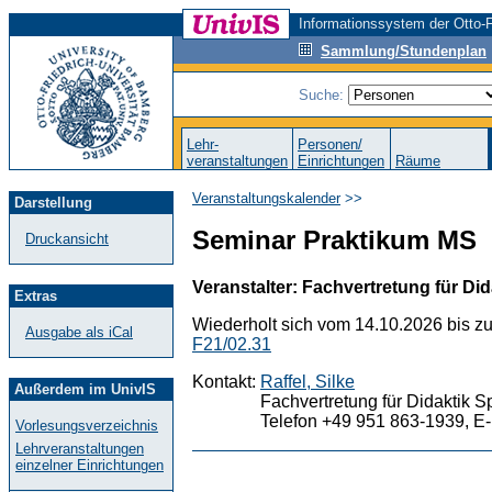
Informationssystem der Otto-F
Sammlung/Stundenplan
Suche:
Lehr-
Personen/
veranstaltungen
Einrichtungen
Räume
Veranstaltungskalender
>>
Darstellung
Seminar Praktikum MS
Druckansicht
Veranstalter: Fachvertretung für Did
Extras
Wiederholt sich vom 14.10.2026 bis z
Ausgabe als iCal
F21/02.31
Kontakt:
Raffel, Silke
Außerdem im UnivIS
Fachvertretung für Didaktik S
Telefon +49 951 863-1939, E-
Vorlesungsverzeichnis
Lehrveranstaltungen
einzelner Einrichtungen