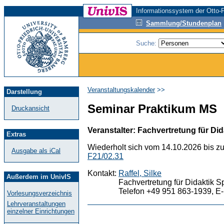
Informationssystem der Otto-F
Sammlung/Stundenplan
Suche:
Veranstaltungskalender
>>
Darstellung
Seminar Praktikum MS
Druckansicht
Veranstalter: Fachvertretung für Did
Extras
Wiederholt sich vom 14.10.2026 bis z
Ausgabe als iCal
F21/02.31
Kontakt:
Raffel, Silke
Außerdem im UnivIS
Fachvertretung für Didaktik S
Telefon +49 951 863-1939, E-
Vorlesungsverzeichnis
Lehrveranstaltungen
einzelner Einrichtungen