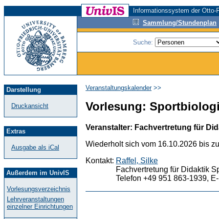
Informationssystem der Otto-F
Sammlung/Stundenplan
Suche:
Veranstaltungskalender
>>
Darstellung
Vorlesung: Sportbiologie
Druckansicht
Veranstalter: Fachvertretung für Did
Extras
Wiederholt sich vom 16.10.2026 bis z
Ausgabe als iCal
Kontakt:
Raffel, Silke
Fachvertretung für Didaktik S
Außerdem im UnivIS
Telefon +49 951 863-1939, E-
Vorlesungsverzeichnis
Lehrveranstaltungen
einzelner Einrichtungen