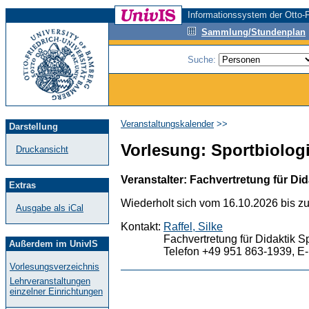
Informationssystem der Otto-F
Sammlung/Stundenplan
Suche:
Veranstaltungskalender
>>
Darstellung
Vorlesung: Sportbiologie
Druckansicht
Veranstalter: Fachvertretung für Did
Extras
Wiederholt sich vom 16.10.2026 bis z
Ausgabe als iCal
Kontakt:
Raffel, Silke
Fachvertretung für Didaktik S
Außerdem im UnivIS
Telefon +49 951 863-1939, E-
Vorlesungsverzeichnis
Lehrveranstaltungen
einzelner Einrichtungen