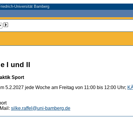
riedrich-Universität Bamberg
 I und II
aktik Sport
um 5.2.2027 jede Woche am Freitag von 11:00 bis 12:00 Uhr;
KÄ
port
Mail:
silke.raffel@uni-bamberg.de