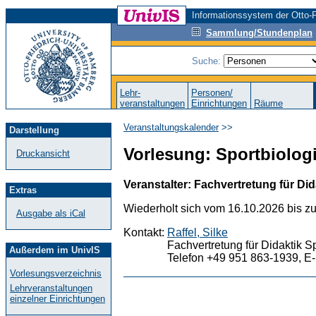
Informationssystem der Otto-F
Sammlung/Stundenplan
Suche:
Lehr-
Personen/
veranstaltungen
Einrichtungen
Räume
Veranstaltungskalender
>>
Darstellung
Vorlesung: Sportbiologie
Druckansicht
Veranstalter: Fachvertretung für Did
Extras
Wiederholt sich vom 16.10.2026 bis z
Ausgabe als iCal
Kontakt:
Raffel, Silke
Fachvertretung für Didaktik S
Außerdem im UnivIS
Telefon +49 951 863-1939, E-
Vorlesungsverzeichnis
Lehrveranstaltungen
einzelner Einrichtungen