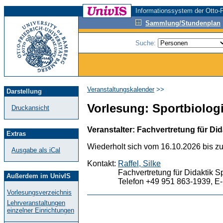
Informationssystem der Otto-F
Sammlung/Stundenplan
Suche:
Veranstaltungskalender
>>
Darstellung
Vorlesung: Sportbiologie
Druckansicht
Veranstalter: Fachvertretung für Did
Extras
Wiederholt sich vom 16.10.2026 bis z
Ausgabe als iCal
Kontakt:
Raffel, Silke
Fachvertretung für Didaktik S
Außerdem im UnivIS
Telefon +49 951 863-1939, E-
Vorlesungsverzeichnis
Lehrveranstaltungen
einzelner Einrichtungen