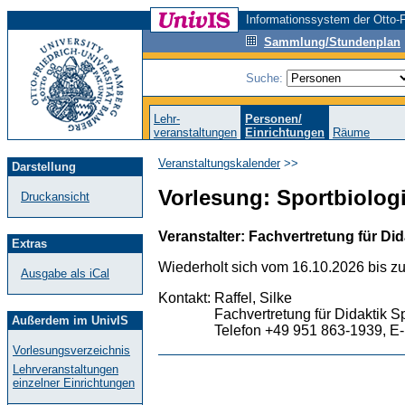
Informationssystem der Otto-F
Sammlung/Stundenplan
Suche:
Lehr-
Personen/
veranstaltungen
Einrichtungen
Räume
Veranstaltungskalender
>>
Darstellung
Vorlesung: Sportbiologie
Druckansicht
Veranstalter: Fachvertretung für Did
Extras
Wiederholt sich vom 16.10.2026 bis z
Ausgabe als iCal
Kontakt:
Raffel, Silke
Fachvertretung für Didaktik S
Außerdem im UnivIS
Telefon +49 951 863-1939, E-
Vorlesungsverzeichnis
Lehrveranstaltungen
einzelner Einrichtungen