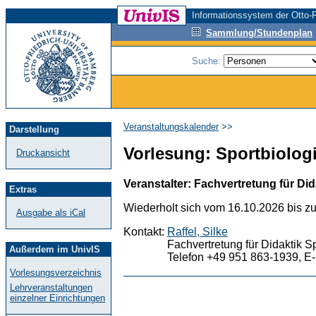
Informationssystem der Otto-F
Sammlung/Stundenplan
Suche:
Veranstaltungskalender
>>
Darstellung
Vorlesung: Sportbiologie
Druckansicht
Veranstalter: Fachvertretung für Did
Extras
Wiederholt sich vom 16.10.2026 bis z
Ausgabe als iCal
Kontakt:
Raffel, Silke
Fachvertretung für Didaktik S
Außerdem im UnivIS
Telefon +49 951 863-1939, E-
Vorlesungsverzeichnis
Lehrveranstaltungen
einzelner Einrichtungen