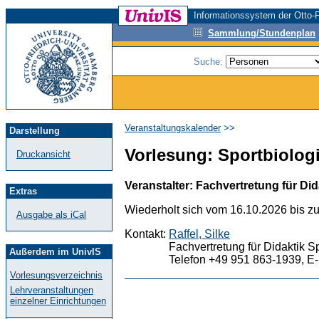
Informationssystem der Otto-F
Sammlung/Stundenplan
Suche:
Veranstaltungskalender
>>
Darstellung
Vorlesung: Sportbiologie
Druckansicht
Veranstalter: Fachvertretung für Did
Extras
Wiederholt sich vom 16.10.2026 bis z
Ausgabe als iCal
Kontakt:
Raffel, Silke
Fachvertretung für Didaktik S
Außerdem im UnivIS
Telefon +49 951 863-1939, E-
Vorlesungsverzeichnis
Lehrveranstaltungen
einzelner Einrichtungen