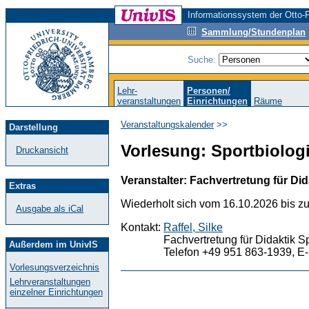
Informationssystem der Otto-F
Sammlung/Stundenplan
Suche:
Lehr-
Personen/
veranstaltungen
Einrichtungen
Räume
Veranstaltungskalender
>>
Darstellung
Vorlesung: Sportbiologie
Druckansicht
Veranstalter: Fachvertretung für Did
Extras
Wiederholt sich vom 16.10.2026 bis z
Ausgabe als iCal
Kontakt:
Raffel, Silke
Fachvertretung für Didaktik S
Außerdem im UnivIS
Telefon +49 951 863-1939, E-
Vorlesungsverzeichnis
Lehrveranstaltungen
einzelner Einrichtungen