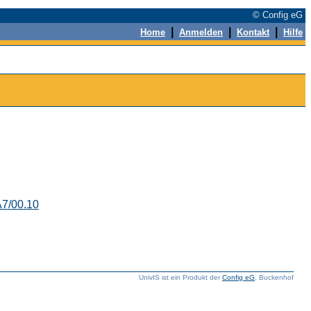
© Config eG
|
|
|
Home
Anmelden
Kontakt
Hilfe
7/00.10
UnivIS ist ein Produkt der
Config eG
, Buckenhof