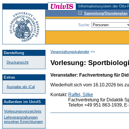
Informationssystem der Otto-F
Sammlung/Stundenplan
Suche:
Veranstaltungskalender
>>
Darstellung
Vorlesung: Sportbiologie
Druckansicht
Veranstalter: Fachvertretung für Did
Extras
Wiederholt sich vom 16.10.2026 bis z
Ausgabe als iCal
Kontakt:
Raffel, Silke
Fachvertretung für Didaktik S
Außerdem im UnivIS
Telefon +49 951 863-1939, E-
Vorlesungsverzeichnis
Lehrveranstaltungen
einzelner Einrichtungen