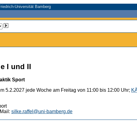
riedrich-Universität Bamberg
 I und II
aktik Sport
um 5.2.2027 jede Woche am Freitag von 11:00 bis 12:00 Uhr;
KÄ
port
Mail:
silke.raffel@uni-bamberg.de