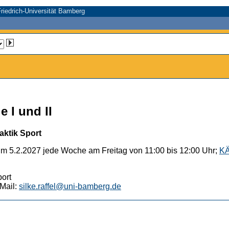
riedrich-Universität Bamberg
 I und II
aktik Sport
um 5.2.2027 jede Woche am Freitag von 11:00 bis 12:00 Uhr;
KÄ
port
Mail:
silke.raffel@uni-bamberg.de