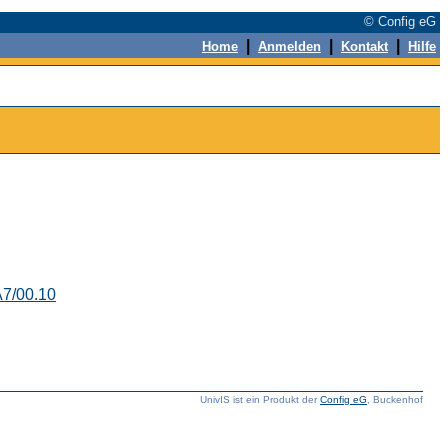
© Config eG
|
|
|
Home
Anmelden
Kontakt
Hilfe
7/00.10
UnivIS ist ein Produkt der
Config eG
, Buckenhof