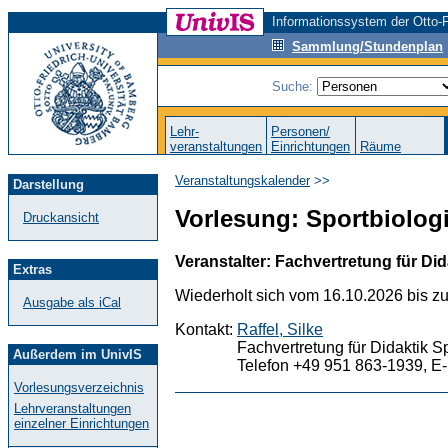
Informationssystem der Otto-F
Sammlung/Stundenplan
Suche:
Lehr-
Personen/
veranstaltungen
Einrichtungen
Räume
Veranstaltungskalender
>>
Darstellung
Vorlesung: Sportbiologie
Druckansicht
Veranstalter: Fachvertretung für Did
Extras
Wiederholt sich vom 16.10.2026 bis z
Ausgabe als iCal
Kontakt:
Raffel, Silke
Fachvertretung für Didaktik S
Außerdem im UnivIS
Telefon +49 951 863-1939, E-
Vorlesungsverzeichnis
Lehrveranstaltungen
einzelner Einrichtungen