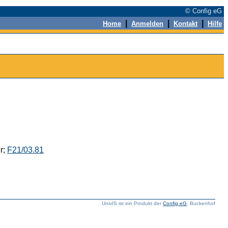
© Config eG
|
|
|
Home
Anmelden
Kontakt
Hilfe
r;
F21/03.81
UnivIS ist ein Produkt der
Config eG
, Buckenhof