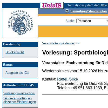
Informationssystem der Otto-F
Sammlung/Stundenplan
Suche:
Veranstaltungskalender
>>
Darstellung
Vorlesung: Sportbiologi
Druckansicht
Veranstalter: Fachvertretung für Did
Extras
Wiederholt sich vom 15.10.2026 bis z
Ausgabe als iCal
Kontakt:
Raffel, Silke
Fachvertretung für Didaktik S
Außerdem im UnivIS
Telefon +49 951 863-1939, E-
Vorlesungsverzeichnis
Lehrveranstaltungen
einzelner Einrichtungen