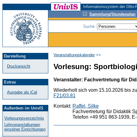
Informationssystem der Otto-F
Sammlung/Stundenplan
Suche:
Veranstaltungskalender
>>
Darstellung
Vorlesung: Sportbiologi
Druckansicht
Veranstalter: Fachvertretung für Did
Extras
Wiederholt sich vom 15.10.2026 bis z
Ausgabe als iCal
F21/03.81
Kontakt:
Raffel, Silke
Außerdem im UnivIS
Fachvertretung für Didaktik S
Telefon +49 951 863-1939, E-
Vorlesungsverzeichnis
Lehrveranstaltungen
einzelner Einrichtungen