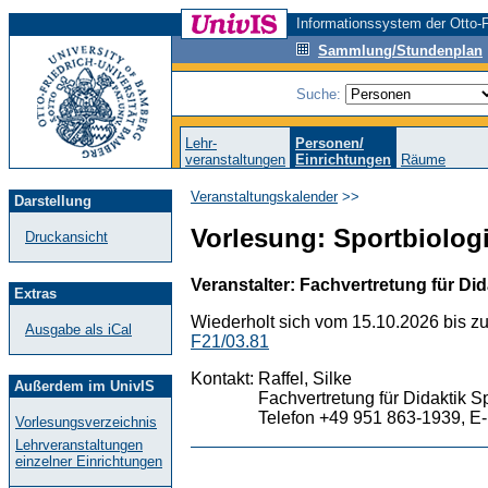
Informationssystem der Otto-F
Sammlung/Stundenplan
Suche:
Lehr-
Personen/
veranstaltungen
Einrichtungen
Räume
Veranstaltungskalender
>>
Darstellung
Vorlesung: Sportbiologi
Druckansicht
Veranstalter: Fachvertretung für Did
Extras
Wiederholt sich vom 15.10.2026 bis z
Ausgabe als iCal
F21/03.81
Kontakt:
Raffel, Silke
Außerdem im UnivIS
Fachvertretung für Didaktik S
Telefon +49 951 863-1939, E-
Vorlesungsverzeichnis
Lehrveranstaltungen
einzelner Einrichtungen