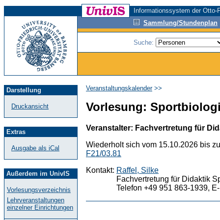
Informationssystem der Otto-F
Sammlung/Stundenplan
Suche:
Veranstaltungskalender
>>
Darstellung
Vorlesung: Sportbiologi
Druckansicht
Veranstalter: Fachvertretung für Did
Extras
Wiederholt sich vom 15.10.2026 bis z
Ausgabe als iCal
F21/03.81
Kontakt:
Raffel, Silke
Außerdem im UnivIS
Fachvertretung für Didaktik S
Telefon +49 951 863-1939, E-
Vorlesungsverzeichnis
Lehrveranstaltungen
einzelner Einrichtungen