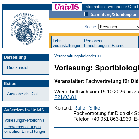
Informationssystem der Otto-F
Sammlung/Stundenplan
Suche:
Lehr-
Personen/
veranstaltungen
Einrichtungen
Räume
Veranstaltungskalender
>>
Darstellung
Vorlesung: Sportbiologi
Druckansicht
Veranstalter: Fachvertretung für Did
Extras
Wiederholt sich vom 15.10.2026 bis z
Ausgabe als iCal
F21/03.81
Kontakt:
Raffel, Silke
Außerdem im UnivIS
Fachvertretung für Didaktik S
Telefon +49 951 863-1939, E-
Vorlesungsverzeichnis
Lehrveranstaltungen
einzelner Einrichtungen