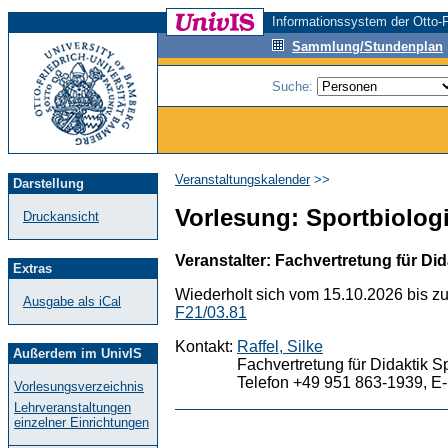
Informationssystem der Otto-F
Sammlung/Stundenplan
Suche:
Veranstaltungskalender
>>
Darstellung
Vorlesung: Sportbiologi
Druckansicht
Veranstalter: Fachvertretung für Did
Extras
Wiederholt sich vom 15.10.2026 bis z
Ausgabe als iCal
F21/03.81
Kontakt:
Raffel, Silke
Außerdem im UnivIS
Fachvertretung für Didaktik S
Telefon +49 951 863-1939, E-
Vorlesungsverzeichnis
Lehrveranstaltungen
einzelner Einrichtungen