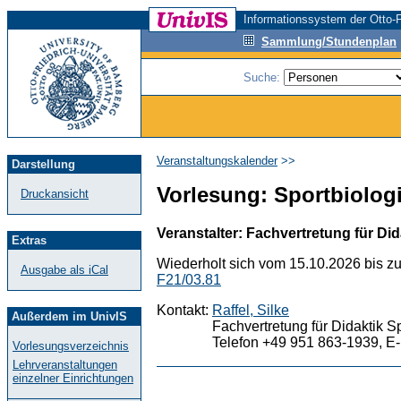
Informationssystem der Otto-F
Sammlung/Stundenplan
Suche:
Veranstaltungskalender
>>
Darstellung
Vorlesung: Sportbiologi
Druckansicht
Veranstalter: Fachvertretung für Did
Extras
Wiederholt sich vom 15.10.2026 bis z
Ausgabe als iCal
F21/03.81
Kontakt:
Raffel, Silke
Außerdem im UnivIS
Fachvertretung für Didaktik S
Telefon +49 951 863-1939, E-
Vorlesungsverzeichnis
Lehrveranstaltungen
einzelner Einrichtungen