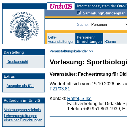
Informationssystem der Otto-F
Sammlung/Stundenplan
Suche:
Lehr-
Personen/
veranstaltungen
Einrichtungen
Räume
Veranstaltungskalender
>>
Darstellung
Vorlesung: Sportbiologi
Druckansicht
Veranstalter: Fachvertretung für Did
Extras
Wiederholt sich vom 15.10.2026 bis z
Ausgabe als iCal
F21/03.81
Kontakt:
Raffel, Silke
Außerdem im UnivIS
Fachvertretung für Didaktik S
Telefon +49 951 863-1939, E-
Vorlesungsverzeichnis
Lehrveranstaltungen
einzelner Einrichtungen