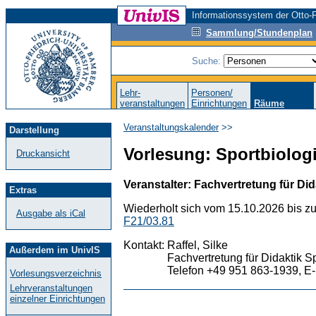
Informationssystem der Otto-F
Sammlung/Stundenplan
Suche:
Lehr-
Personen/
veranstaltungen
Einrichtungen
Räume
Veranstaltungskalender
>>
Darstellung
Vorlesung: Sportbiologi
Druckansicht
Veranstalter: Fachvertretung für Did
Extras
Wiederholt sich vom 15.10.2026 bis z
Ausgabe als iCal
F21/03.81
Kontakt:
Raffel, Silke
Außerdem im UnivIS
Fachvertretung für Didaktik S
Telefon +49 951 863-1939, E-
Vorlesungsverzeichnis
Lehrveranstaltungen
einzelner Einrichtungen