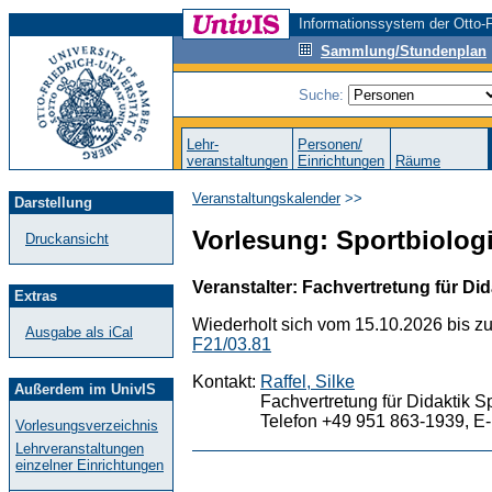
Informationssystem der Otto-F
Sammlung/Stundenplan
Suche:
Lehr-
Personen/
veranstaltungen
Einrichtungen
Räume
Veranstaltungskalender
>>
Darstellung
Vorlesung: Sportbiologi
Druckansicht
Veranstalter: Fachvertretung für Did
Extras
Wiederholt sich vom 15.10.2026 bis z
Ausgabe als iCal
F21/03.81
Kontakt:
Raffel, Silke
Außerdem im UnivIS
Fachvertretung für Didaktik S
Telefon +49 951 863-1939, E-
Vorlesungsverzeichnis
Lehrveranstaltungen
einzelner Einrichtungen